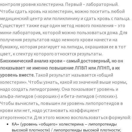
контроля уровня холестерина. Первый – лабораторный.
Чтобы сдать кровь на холестерин, можно посетить любой
медицинский центр или поликлинику и сдать кровь с пальца.
Существует также еще один метод нового поколения – это
мини-лаборатория, которой можно пользоваться дома. Для
получения результатов надо немного крови нанести на
бумажку, которая реагирует на липиды, окрашивая ее в тот
цвет, к спектру которого относятся результаты.
Биохимический анализ крови – самый достоверный, но он
показывает не именно повышение ЛПВП или ЛПНП, а их
уровень вместе.
Такой результат называется «общий
холестерин». Чтобы узнать, какой из значений выше нормы,
надо создать липидограмму. Она показывает уровень и
альфа-липидов («хороших») и бета-липидов («плохих»).
Чтобы вычислить, повышен ли уровень липопротеидов в
крови или нет, надо установить коэффициент
атерогенности. Для этого можно воспользоваться формулой:
КА= (уровень «общего» холестерина – липопротеиды
высокой плотности) / липопротеиды высокой плотности;