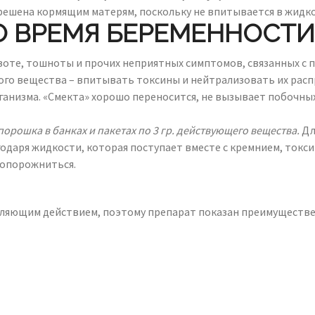
ешена кормящим матерям, поскольку не впитывается в жидкос
О ВРЕМЯ БЕРЕМЕННОСТИ
ивоте, тошноты и прочих неприятных симптомов, связанных с
ого вещества – впитывать токсины и нейтрализовать их расп
рганизма. «Смекта» хорошо переносится, не вызывает побочн
порошка в банках и пакетах по 3 гр. действующего вещества.
Дл
годаря жидкости, которая поступает вместе с кремнием, ток
 опорожниться.
яющим действием, поэтому препарат показан преимуществен