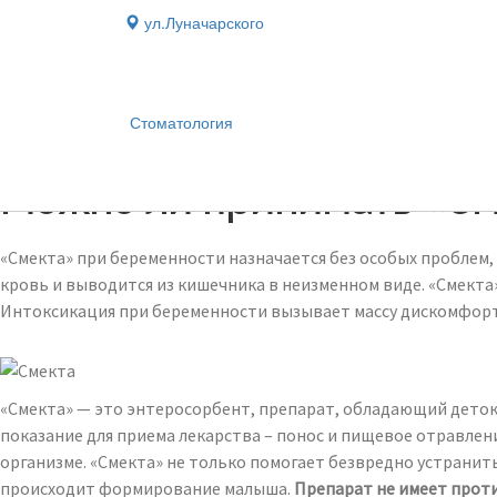
ул.Луначарского
Стоматология
Блог
›
Можно ли принимать «См
«Смекта» при беременности назначается без особых проблем,
кровь и выводится из кишечника в неизменном виде. «Смекта
Интоксикация при беременности вызывает массу дискомфорта
«Смекта» — это энтеросорбент, препарат, обладающий дето
показание для приема лекарства – понос и пищевое отравлен
организме. «Смекта» не только помогает безвредно устранить
происходит формирование малыша.
Препарат не имеет прот