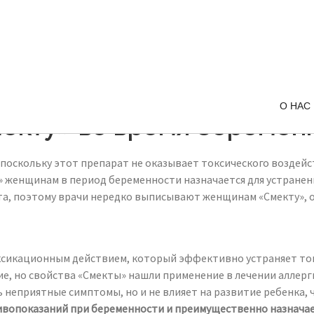
О НАС
екту» во время беремен
 поскольку этот препарат не оказывает токсического воздей
» женщинам в период беременности назначается для устранен
, поэтому врачи нередко выписывают женщинам «Смекту», ос
ксикационным действием, который эффективно устраняет ток
ие, но свойства «Смекты» нашли применение в лечении аллер
 неприятные симптомы, но и не влияет на развитие ребенка, ч
ивопоказаний при беременности и преимущественно назначае