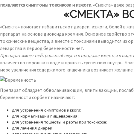
появляются симптомы токсикоза и изжоги.
«Смекта» даже разр
«СМЕКТА» В
«Смекта» помогает избавиться от диареи, изжоги, болей в ж
препарат на основе диоксида кремния. Основное свойство эт
токсические вещества, а вместе с токсинами выводится из о
лекарства в период беременности нет.
Препарат имеет нейтральный вкус и в продаже имеется в виде 
количество порошка в воде и принять суспензию внутрь. Бла
мере увеличения содержимого кишечника возникает желание
Препарат обладает обволакивающим, впитывающим, послабл
беременности сорбент назначают:
для устранения симптомов изжоги;
для нормализации пищеварения;
для устранения тошноты и рвоты при токсикозе;
для лечения диареи;
для устранения пищевых аллергенов;