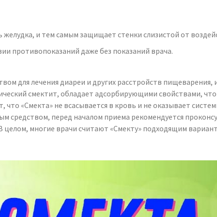
ь желудка, и тем самым защищает стенки слизистой от воздей
ии противопоказаний даже без показаний врача.
ством для лечения диареи и других расстройств пищеварения
ический смектит, обладает адсорбирующими свойствами, что
что «Смекта» не всасывается в кровь и не оказывает системн
нным средством, перед началом приема рекомендуется прокон
В целом, многие врачи считают «Смекту» подходящим вариа