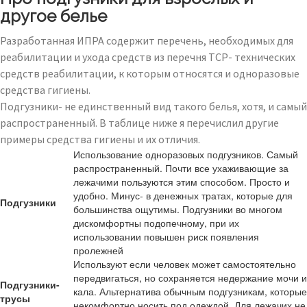
другое белье
Разработанная ИПРА содержит перечень, необходимых для
реабилитации и ухода средств из перечня ТСР- технических
средств реабилитации, к которым относятся и одноразовые
средства гигиены.
Подгузники- не единственный вид такого белья, хотя, и самый
распространенный. В таблице ниже я перечислил другие
примеры средства гигиены и их отличия.
Использование одноразовых подгузников. Самый
распространенный. Почти все ухаживающие за
лежачими пользуются этим способом. Просто и
удобно. Минус- в денежных тратах, которые для
Подгузники
большинства ощутимы. Подгузники во многом
дискомфортны подопечному, при их
использовании повышен риск появления
пролежней
Используют если человек может самостоятельно
передвигаться, но сохраняется недержание мочи и
Подгузники-
кала. Альтернатива обычным подгузникам, которые
трусы
некомфортно носить под одеждой. Для лежачих не