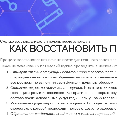
Сколько восстанавливается печень после алкоголя?
КАК ВОССТАНОВИТЬ 
Процесс восстановления печени после длительного запоя тре
Лечение печеночных патологий нужно проводить в несколько
Стимуляция существующих гепатоцитов к восстановлен
поврежденные гепатоциты обречены на гибель, но лечение не
все ресурсы, не выполняя свои функции должным образом.
Стимуляция роста новых гепатоцитов.
Новые клетки имею
гепатоциты росли интенсивнее. Как правило, на 1 пораженн
состава после алкоголизма уйдут годы. Если у новых гепатоц
Увеличение существующих гепатоцитов.
В процессе самос
скоростью, с которой происходит некроз старых, то здоровы
Образование соединительной ткани в местах поражений.