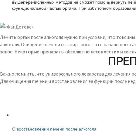
вышеперечисленных методов не сможет помочь вернуть печен
функциональной частью органа. При избыточном образовании
Лечить орган после алкоголя нужно при условии, что токсин
алкоголя. Очищение печени от спиртного – это начало восст
запое. Некоторые препараты абсолютно несовместимы со сп
ПРЕП
Важно помнить, что универсального лекарства для лечения п
Для очищения печени и восстановления ее функций после не
Читайте также:
О восстановлении печени после алкоголя