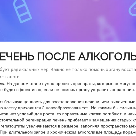
ПЕЧЕНЬ ПОСЛЕ АЛКОГОЛ
бует радикальных мер. Важно не только помочь органу восст
 этапов:
ию.
На данном этапе нужно пропить препараты, которые помогут п
 будет эффективно, если не помочь органу устранить поражения. К
т большую ценность для восстановления печени, чем вылеченные,
ую клетку приходится 2 новообразовавшиеся. Но какими бы сильным
итов нет условий для роста, то пораженные клетки погибают, и на
тоятельной регенерации печень прибегает к замещению старых кле
е гепатоцтиты увеличиваются в размере, заполняя пространство ме
При длительном запое и хроническом алкоголизме площадь поражен