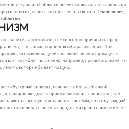
ние эпигастральной области после пьянки являются первыми
рроз и гепатит, лечить которые очень сложно.
Тем не менее,
таблетки.
АНИЗМ
 в незначительном количестве способно причинить вред
рганизма, тем самым, подвергая себя разрушению. При
правило, за несколько дней состояние печени приходит в
сли клетки гибнут постоянно, например, при алкоголизме, то
, лечить которые бывает поздно.
 вестибулярный аппарат, начинает с большей силой
ь, и, чем дольше длится прием алкогольных напитков, тем
ции влияет на все функциональные системы, поэтому каждый
зме восстанавливать печень народными средствами не имеет