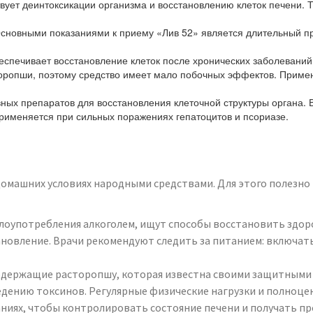
вует деинтоксикации организма и восстановлению клеток печени. 
сновными показаниями к приему «Лив 52» является длительный при
спечивает восстановление клеток после хронических заболеваний и
оропши, поэтому средство имеет мало побочных эффектов. Примен
ых препаратов для восстановления клеточной структуры органа. В
рименяется при сильных поражениях гепатоцитов и псориазе.
машних условиях народными средствами. Для этого полезно пи
злоупотребления алкоголем, ищут способы восстановить здор
тановление. Врачи рекомендуют следить за питанием: включат
держащие расторопшу, которая известна своими защитными с
ению токсинов. Регулярные физические нагрузки и полноцен
аниях, чтобы контролировать состояние печени и получать 