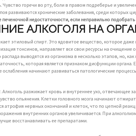
Чувство горечи во рту, боли в правом подреберье и увеличе
поя развиваются хронические заболевания, среди которых ци
е печеночной недостаточности, если неправильно подобрать 
НИЕ АЛКОГОЛЯ НА ОРГ
икает этиловый спирт. Это ядовитое вещество, которое даже
изация токсинов, направляет все свои ресурсы на очищение о
распада выводятся из организма в несколько этапов, но, как 
аточность, которая является признаком дисфункции органа. Е
е ослабления начинают развиваться патологические процессы
. Алкоголь разжижает кровь и внутреннее ухо, отвечающее за
 чувство опьянения. Клетки головного мозга начинают отмират
тся атрофия нервных окончаний и клеток, что по цепной реак
ь поражения внутренних органов увеличивается. При алкоголи
 лучше восстанавливать ее препаратами.