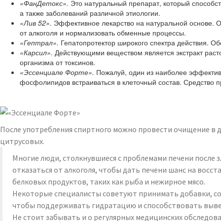
«ФанДетокс».
Это натуральный препарат, который способст
а также заболеваний различной этиологии.
«Лив 52».
Эффективное лекарство на натуральной основе. О
от алкоголя и нормализовать обменные процессы.
«Гептрал».
Гепатопротектор широкого спектра действия. Обе
«Карсил».
Действующими веществом является экстракт раст
организма от токсинов.
«Эссенциале Форте».
Пожалуй, один из наиболее эффективн
фосфолипидов встраиваться в клеточный состав. Средство п
После употребления спиртного можно провести очищение в до
цитрусовых.
Многие люди, столкнувшиеся с проблемами печени после 
отказаться от алкоголя, чтобы дать печени шанс на восс
белковых продуктов, таких как рыба и нежирное мясо.
Некоторые специалисты советуют принимать добавки, со
чтобы поддерживать гидратацию и способствовать вывед
Не стоит забывать и о регулярных медицинских обследов