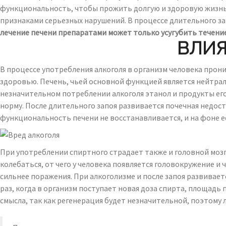
функциональность, чтобы прожить долгую и здоровую жизнь. 
признаками серьезных нарушений. В процессе длительного за
лечение печени препаратами может только усугубить течени
ВЛИЯ
В процессе употребления алкоголя в организм человека прон
здоровью. Печень, чьей основной функцией является нейтрал
незначительном потреблении алкоголя этанол и продукты его 
норму. После длительного запоя развивается почечная недост
функциональность печени не восстанавливается, и на фоне е
При употреблении спиртного страдает также и головной мозг
колебаться, от чего у человека появляется головокружение и
сильнее поражения. При алкоголизме и после запоя развивае
раз, когда в организм поступает новая доза спирта, площад
смысла, так как регенерация будет незначительной, поэтому