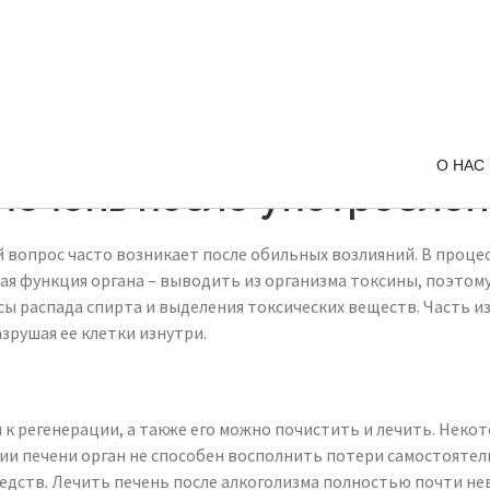
О НАС
печень после употреблен
й вопрос часто возникает после обильных возлияний. В проце
ая функция органа – выводить из организма токсины, поэтому
ы распада спирта и выделения токсических веществ. Часть из
зрушая ее клетки изнутри.
 к регенерации, а также его можно почистить и лечить. Нек
и печени орган не способен восполнить потери самостоятель
едств. Лечить печень после алкоголизма полностью почти н