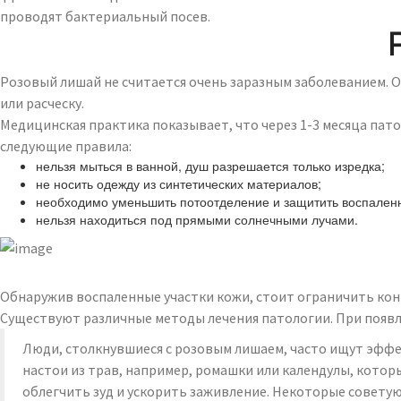
проводят бактериальный посев.
Розовый лишай не считается очень заразным заболеванием. Од
или расческу.
Медицинская практика показывает, что через 1-3 месяца пат
следующие правила:
нельзя мыться в ванной, душ разрешается только изредка;
не носить одежду из синтетических материалов;
необходимо уменьшить потоотделение и защитить воспаленн
нельзя находиться под прямыми солнечными лучами.
Обнаружив воспаленные участки кожи, стоит ограничить конт
Существуют различные методы лечения патологии. При появл
Люди, столкнувшиеся с розовым лишаем, часто ищут эффе
настои из трав, например, ромашки или календулы, кото
облегчить зуд и ускорить заживление. Некоторые советую