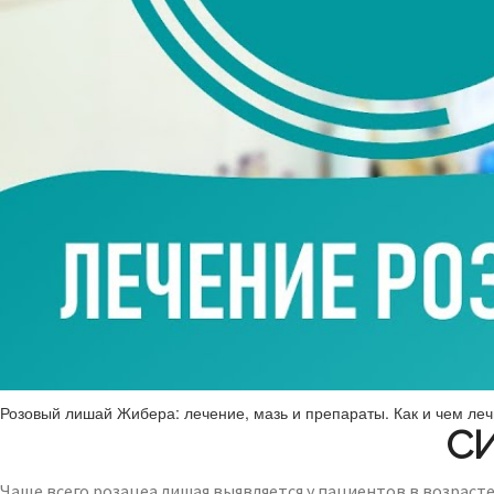
Розовый лишай Жибера: лечение, мазь и препараты. Как и чем леч
С
Чаще всего розацеа лишая выявляется у пациентов в возраст