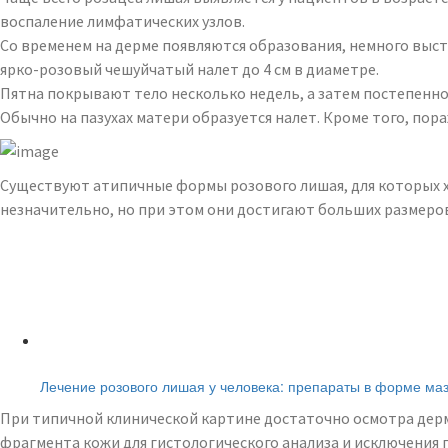
воспаление лимфатических узлов.
Со временем на дерме появляются образования, немного выст
ярко-розовый чешуйчатый налет до 4 см в диаметре.
Пятна покрывают тело несколько недель, а затем постепенно
Обычно на пазухах матери образуется налет. Кроме того, пора
Существуют атипичные формы розового лишая, для которых х
незначительно, но при этом они достигают больших размеро
Читайте также:
Лечение розового лишая у человека: препараты в форме маз
При типичной клинической картине достаточно осмотра дерма
фрагмента кожи для гистологического анализа и исключения 