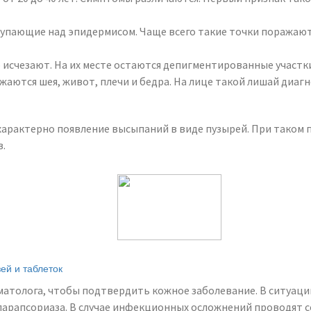
упающие над эпидермисом. Чаще всего такие точки поражают г
 исчезают. На их месте остаются депигментированные участк
жаются шея, живот, плечи и бедра. На лице такой лишай диагн
арактерно появление высыпаний в виде пузырей. При таком п
в.
ей и таблеток
толога, чтобы подтвердить кожное заболевание. В ситуации,
парапсориаза. В случае инфекционных осложнений проводят с