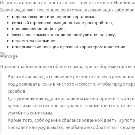
Основная причина розового лишая — смена сезонов. Наиболь
Врачи выделяют несколько факторов, вызывающих заболевани
переохлаждение или перегрев организма;
сильный стресс или эмоциональное расстройство;
проникновение инфекции;
укусы насекомых и попадание возбудителя на кожу;
недостаток витаминов;
аллергические реакции с разным характером появления.
Причина заболевания особенно важна при выборе метода леч
Врачи отмечают, что лечение розового лишая в домашних
поддерживать кожу в чистоте и сухости, чтобы предотвр
скрабов.
Для уменьшения зуда и воспаления можно применять ант
кремы и мази на основе натуральных компонентов, таких к
усугубить симптомы.
Кроме того, соблюдение сбалансированной диеты и употр
проходят или ухудшаются, необходимо обратиться к врач