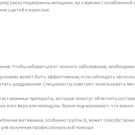
шему риску подвержены женщины, но у мужчин с ослабленной 
е у детей и взрослых:
ения. Чтобы избавиться от кожного заболевания, необходимо
 условиях может быть эффективным, если соблюдать несколь
атить раздражение. Специалисты советуют использовать мяг
игистаминные препараты, которые помогут облегчить состоя
ак алоэ вера или календулы. Врачи подчеркивают, что важно 
ебление витаминов, особенно группы B, может способствова
у для получения профессиональной помощи.