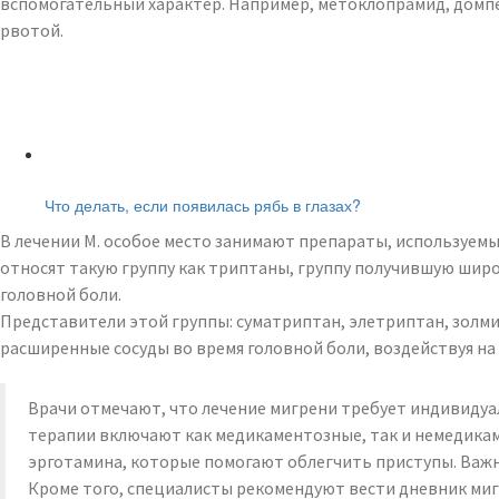
вспомогательный характер. Например, метоклопрамид, домп
рвотой.
Читайте также:
Что делать, если появилась рябь в глазах?
В лечении М. особое место занимают препараты, используем
относят такую группу как триптаны, группу получившую шир
головной боли.
Представители этой группы: суматриптан, элетриптан, золми
расширенные сосуды во время головной боли, воздействуя на
Врачи отмечают, что лечение мигрени требует индивидуал
терапии включают как медикаментозные, так и немедикам
эрготамина, которые помогают облегчить приступы. Важн
Кроме того, специалисты рекомендуют вести дневник ми