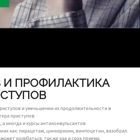
 И ПРОФИЛАКТИКА
ИСТУПОВ
 приступов и уменьшении их продолжительности в
тера приступов.
 а иногда и курсы антиконвульсантов
ких как: пирацетам, циннаризин, винпоцетин, вазобрал.
ожет колебаться, так же как и срок приема.