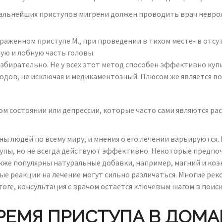
альнейших приступов мигрени должен проводить врач невро
аженном приступе М., при проведении в тихом месте- в отсут
ную и лобную часть головы.
збирательно. Не у всех этот метод способен эффективно куп
методов, не исключая и медикаментозный. Плюсом же является
 состоянии или депрессии, которые часто сами являются рас
ны людей по всему миру, и мнения о его лечении варьируютс
тупы, но не всегда действуют эффективно. Некоторые предпо
Также популярны натуральные добавки, например, магний и ко
е реакции на лечение могут сильно различаться. Многие ре
тоге, консультация с врачом остается ключевым шагом в пои
ВРЕМЯ ПРИСТУПА В ДОМ