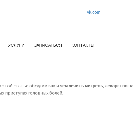
vk.com
УСЛУГИ
ЗАПИСАТЬСЯ
КОНТАКТЫ
 в этой статье обсудим
как
и
чем лечить мигрень
,
лекарство
на
х приступах головных болей.