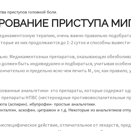
ва приступов головной боли.
РОВАНИЕ ПРИСТУПА МИ
 медикаментозную терапию, очень важно правильно подобрать
которые из них продолжаются до 1-2 суток и способны вывести
тельно. Медикаментозных препаратов, оказывающих обезболи
чая должен быть индивидуален и подбираться, учитывая особе
чательно и предельно ясно чем лечить М., он, как правило, 
рованные анальгетики- это препараты, которые содержат од
т препараты НПВС (нестероидные противовоспалительные пр
ота (аспирин), ибупрофен- простые анальгетики.
талгин, аскофен, цитрамон и т.д. Некоторые из анальгетиков отпу
неспецифическое действие, отличительное от лекарств, предс