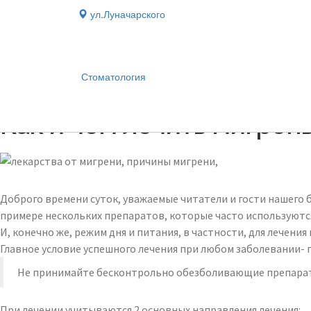
ул.Луначарского
Стоматология
Блог
›
Как и чем лечить мигрен
Доброго времени суток, уважаемые читатели и гости нашего б
примере нескольких препаратов, которые часто используются
И, конечно же, режим дня и питания, в частности, для лечени
Главное условие успешного лечения при любом заболевании- 
Не принимайте бесконтрольно обезболивающие препараты
При лечении учитываются 2 основных направления лечения: