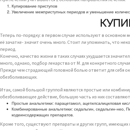
Купирование приступов
Увеличение межприступных периодов и уменьшение количест
КУПИ
Теперь по-порядку: в первом случае используют в основном
её зачатке- значит очень много. Стоит ли упоминать, что не
период.
Конечно, качество жизни в таких случаях ухудшается значи
много, однако, подбор лекарства от М. для конкретного слу
Прежде чем страдающий головной болью ответит для себя окон
обезболивающих.
Итак, самой большой группой являются простые или комбини
обезболивающее действие, большую часть из них составляю
Простые анальгетики: парацетамол, ацетилсалициловая кисл
Комбинированные анальгетики: седальгин, седальгин-нео, Пен
кодеинсодержащих препаратов.
Кроме того, существуют препараты и других групп, имеющих 