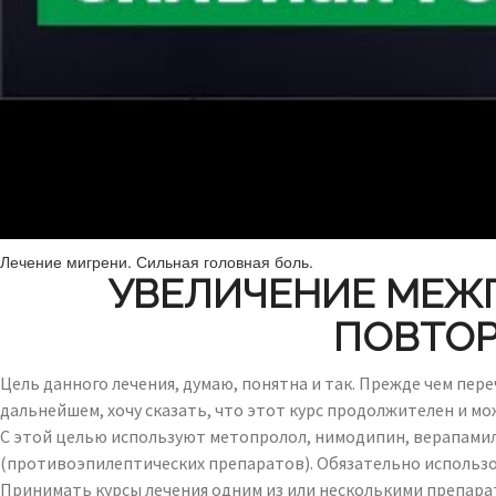
Лечение мигрени. Сильная головная боль.
УВЕЛИЧЕНИЕ МЕЖ
ПОВТОР
Цель данного лечения, думаю, понятна и так. Прежде чем п
дальнейшем, хочу сказать, что этот курс продолжителен и мож
С этой целью используют метопролол, нимодипин, верапамил
(противоэпилептических препаратов). Обязательно использо
Принимать курсы лечения одним из или несколькими препарат