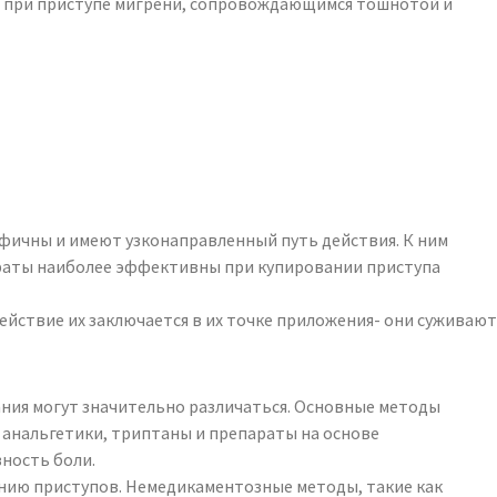
н при приступе мигрени, сопровождающимся тошнотой и
ифичны и имеют узконаправленный путь действия. К ним
параты наиболее эффективны при купировании приступа
йствие их заключается в их точке приложения- они суживают
ания могут значительно различаться. Основные методы
анальгетики, триптаны и препараты на основе
ность боли.
нию приступов. Немедикаментозные методы, такие как