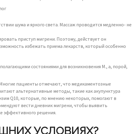
лог
ствии шума и яркого света. Массаж проводится медленно- не
ировать приступ мигрени. Поэтому, действует он
 возможность избежать приема лекарств, который особенно
полагающими состояниями для возникновения М., а, порой,
я. Многие пациенты отмечают, что медикаментозные
читают альтернативные методы, такие как акупунктура
энзим Q10, которые, по мнению некоторых, помогают в
комендуют вести дневник мигрени, чтобы выявить
ске эффективного решения.
АШНИХ УСЛОВИЯХ?