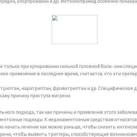
еридон, хлорпромазин и др. Метоклопрамид особенно показа
ые только при купировании сильной головной боли- они спец
окое применение в последнее время, считается, что эти пре
триптан, наратриптан, фроватриптан и др. Специфическое де
 саму причину приступа мигрени.
ьного подхода, так как причины и проявления этого заболев
ентозные подходы. К медикаментозным средствам относятся 
о начать лечение как можно раньше, чтобы снизить интенсив
грени, чтобы выявить триггеры, способствующие возникнове