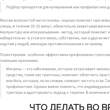
Подбор препаратов для купирования или профилактики д
Массаж волосистой части головы– хорошо помогает при невыр
спеша, в течение 10-15 минут, обязательно захватывая височ
Акупунктура или иглоукалывание– метод, который помогает и
избирательно- в этом его минус, собственно, как и других 
ощутим у людей, имеющих противопоказания к их приему.
Психотерапия– особенно эффективна при фоновом стрессовом
главными причинами.
Мигрень — это заболевание, которое затрагивает миллио
средства, такие как триптаны, помогают облегчить прис
или йога, которые, по их словам, снижают частоту атак. 
профилактике. Однако важно помнить, что индивидуальны
триггеры и адаптировать подход к терапии. В конечном и
ЧТО ДЕЛАТЬ ВО 