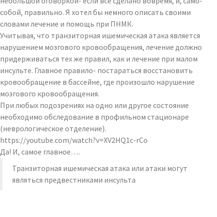
небольшой оговоркой- если все сделано вовремя, и, само-
собой, правильно. Я хотел бы немного описать своими
словами лечение и помощь при ПНМК.
Учитывая, что транзиторная ишемическая атака является
нарушением мозгового кровообращения, лечение должно
придерживаться тех же правил, как и лечение при малом
инсульте. Главное правило- постараться восстановить
кровообращение в бассейне, где произошло нарушение
мозгового кровообращения.
При любых подозрениях на одно или другое состояние
необходимо обследование в профильном стационаре
(неврологическое отделение).
https://youtube.com/watch?v=XV2HQ1c-rCo
Да! И, самое главное….
Транзиторная ишемическая атака или атаки могут
являться предвестниками инсульта