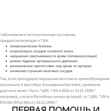
Заболевания и патологические состояния,
предрасполагающие к ТИА:
гипертоническая болезнь
атеросклероз сосудов головного мозга
нарушения свертываемости крови (гиперкоагуляция)
резкое падение артериального давления
механическое препятствие току крови по артерии
аномалии строения мозговых сосудов
Так, если преходящее нарушение мозгового кровообращения
произошло в вертебро-базилярном бассейне, примером
диагноза может быть “ЦВБ. ТИА в ВББ от 01.01.1999г.”
например, а если в бассейнах сонных артерий, то “ЦВБ. ТИА в
бЛСМА (бПрСМА) от 01.01.1999г.”
ПЕРВАЯ ПОМОЩЬ И