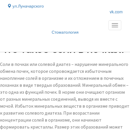
ул.Луначарского
vk.com
Toggle
navigati
Стоматология
Блог
›
Что такое соли в почках?
Соли в почках или солевой диатез – нарушение минерального
обмена почек, которое сопровождается избыточным
накопление солей в организме и их отложением в почечных
лоханках в виде твердых образований. Минеральный обмен –
это одна из функций почек. В норме они очищают организм
от разных минеральных соединений, выводя их вместе с
мочой. Избыток минеральных веществ в организме приводит
к развитию солевого диатеза. При возрастании
концентрации солей в организме, они начинают
формировать кристаллы. Размер этих образований может