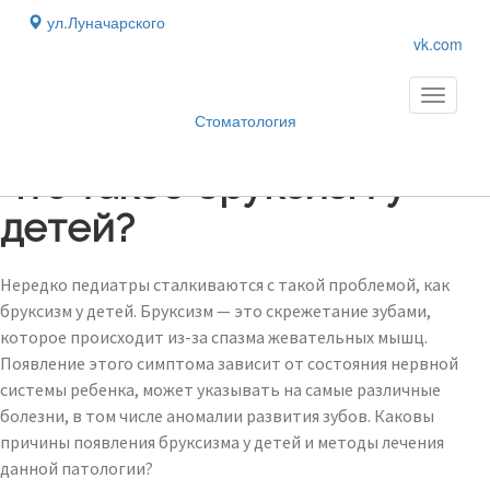
ул.Луначарского
vk.com
Toggle
navigati
Стоматология
Блог
›
Что такое бруксизм у
детей?
Нередко педиатры сталкиваются с такой проблемой, как
бруксизм у детей. Бруксизм — это скрежетание зубами,
которое происходит из-за спазма жевательных мышц.
Появление этого симптома зависит от состояния нервной
системы ребенка, может указывать на самые различные
болезни, в том числе аномалии развития зубов. Каковы
причины появления бруксизма у детей и методы лечения
данной патологии?