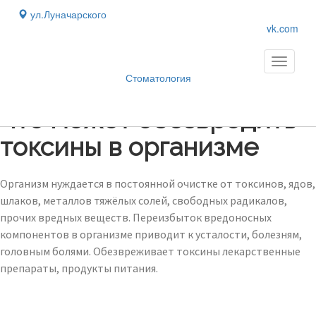
ул.Луначарского
vk.com
Toggle
navigati
Стоматология
Блог
›
Что может обезвредить
токсины в организме
Организм нуждается в постоянной очистке от токсинов, ядов,
шлаков, металлов тяжёлых солей, свободных радикалов,
прочих вредных веществ. Переизбыток вредоносных
компонентов в организме приводит к усталости, болезням,
головным болями. Обезвреживает токсины лекарственные
препараты, продукты питания.