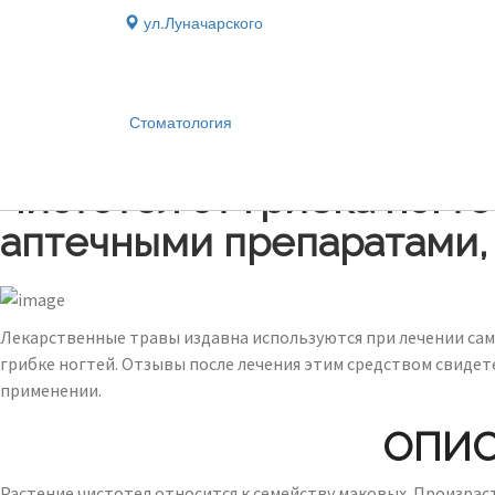
ул.Луначарского
Стоматология
Блог
›
Чистотел от грибка ногте
аптечными препаратами,
Лекарственные травы издавна используются при лечении сам
грибке ногтей. Отзывы после лечения этим средством свиде
применении.
ОПИС
Растение чистотел относится к семейству маковых. Произраст