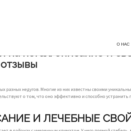
О НАС
й на ногах: описание и с
 отзывы
ых разных недугов. Многие из них известны своими уникальн
тельствуют о том, что оно эффективно и способно устранить
АНИЕ И ЛЕЧЕБНЫЕ СВО
ает в районах с умеренным климатом. У него прямой стебель,