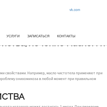
vk.com
УСЛУГИ
ЗАПИСАТЬСЯ
КОНТАКТЫ
войства, лечение маслом и
ыми свойствами. Например, масло чистотела применяют при
 проблему онихомикоза в любой момент при правильном
ЙСТВА
 высота которого может достигать 1 метра. При переломе