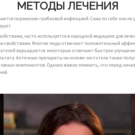
МЕТОДЫ ЛЕЧЕНИЯ
ается поражение грибковой инфекцией. Сама по себе она не у
ирует.
йствами, часто используется в народной медицине для лечени
свойствами. Многие люди отмечают положительный эффект о
ателей варьируются: некоторые отмечают быстрое улучшение 
ьтата. Аптечные препараты на основе чистотела также попул
ивных компонентов. Однако важно помнить, что перед начало
ний.