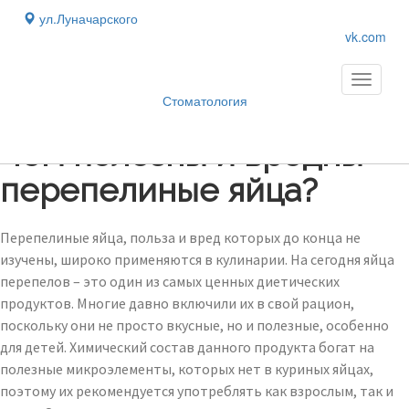
ул.Луначарского
vk.com
Toggle
navigati
Стоматология
Блог
›
Чем полезны и вредны
перепелиные яйца?
Перепелиные яйца, польза и вред которых до конца не
изучены, широко применяются в кулинарии. На сегодня яйца
перепелов – это один из самых ценных диетических
продуктов. Многие давно включили их в свой рацион,
поскольку они не просто вкусные, но и полезные, особенно
для детей. Химический состав данного продукта богат на
полезные микроэлементы, которых нет в куриных яйцах,
поэтому их рекомендуется употреблять как взрослым, так и