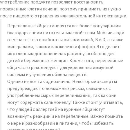
употребление продукта позволяет восстановить
пораженные клетки печени, поэтому принимать их нужно
после пищевого отравления или алкогольной интоксикации.
Перепелиные яйца становятся все более популярными
благодаря своим питательным свойствам. Многие люди
отмечают, что они богаты витаминами A, B и D, а также
минералами, такими как железо и фосфор. Это делает
их отличным дополнением к рациону, особенно для
детей и беременных женщин. Кроме того, перепелиные
яйца часто рекомендуют для укрепления иммунной
системы и улучшения обмена веществ.
Однако не все так однозначно. Некоторые эксперты
предупреждают о возможных рисках, связанных с
употреблением сырых перепелиных яиц, так как они
могут содержать сальмонеллу. Также стоит учитывать,
что у людей с аллергией на куриные яйца могут
возникнуть реакции и на перепелиные. Важно помнить
о мере и разнообразии в питании, чтобы избежать