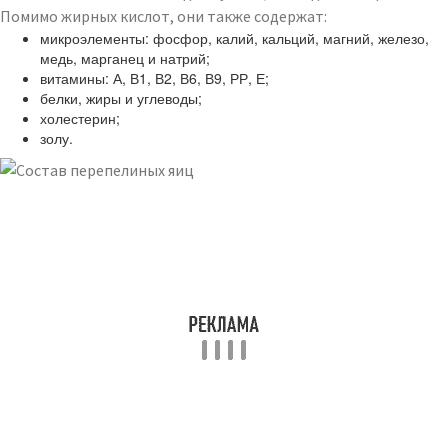
Помимо жирных кислот, они также содержат:
микроэлементы: фосфор, калий, кальций, магний, железо,
медь, марганец и натрий;
витамины: А, В1, В2, В6, В9, РР, Е;
белки, жиры и углеводы;
холестерин;
золу.