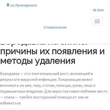
ул.Луначарского
vk.com
Toggle
navigati
Стоматология
Блог
›
Бородавка на спине:
причины их появления и
методы удаления
Бородавка — это эпителиальный рост, возникший в
результате вирусной инфекции. Локализация может
возникать на шее, паху, стопах, пальцах, руках, лице и
подмышечных впадинах. Для наростов самое любимое место
— спина — там без посторонней помощи от них не
избавиться.