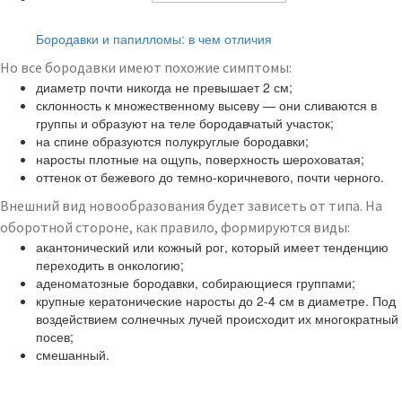
Читайте также:
Бородавки и папилломы: в чем отличия
Но все бородавки имеют похожие симптомы:
диаметр почти никогда не превышает 2 см;
склонность к множественному высеву — они сливаются в
группы и образуют на теле бородавчатый участок;
на спине образуются полукруглые бородавки;
наросты плотные на ощупь, поверхность шероховатая;
оттенок от бежевого до темно-коричневого, почти черного.
Внешний вид новообразования будет зависеть от типа. На
оборотной стороне, как правило, формируются виды:
акантонический или кожный рог, который имеет тенденцию
переходить в онкологию;
аденоматозные бородавки, собирающиеся группами;
крупные кератонические наросты до 2-4 см в диаметре. Под
воздействием солнечных лучей происходит их многократный
посев;
смешанный.